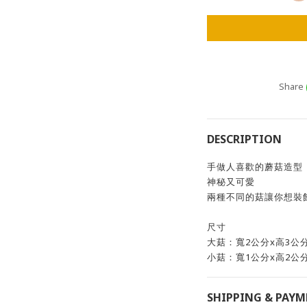
Share
DESCRIPTION
手做人喜歡的蘑菇造型
神秘又可愛
兩種不同的菇讓你想裝
尺寸
大菇：寬2公分x高3公
小菇：寬1公分x高2公
SHIPPING & PAY