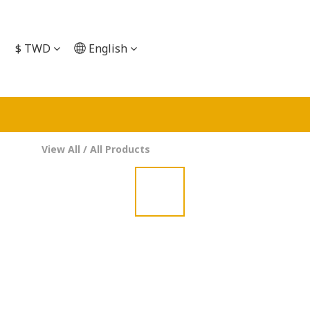
$
TWD
English
View All
/
All Products