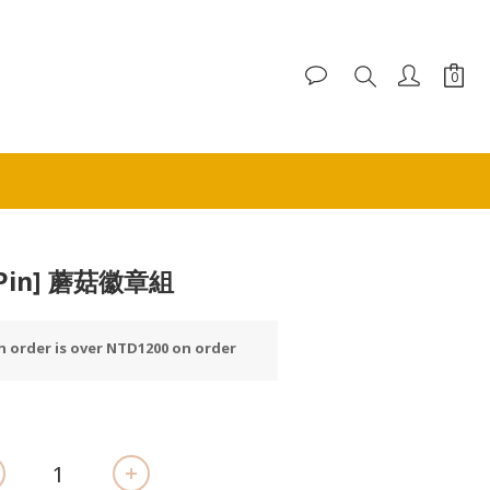
p Pin] 蘑菇徽章組
 order is over NTD1200 on order