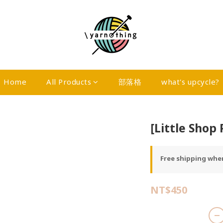
Home
All Products
部落格
what's upcycle?
[Little Sho
Free shipping when
NT$450