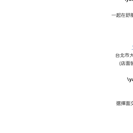
一起在舒
台北市大
(店面營
\
選擇面