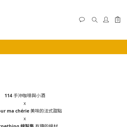
114
手沖咖啡與小酒
x
ur ma chérie
美味的法式甜點
x
rnøthing 線製集
有趣的線材