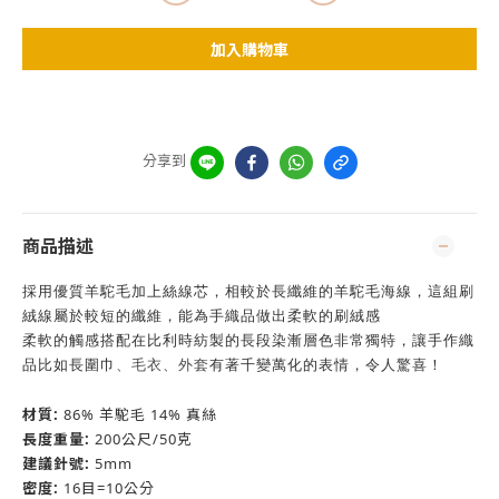
加入購物車
分享到
商品描述
採用優質羊駝毛加上絲線芯，
相較於長纖維的羊駝毛海線，這組刷
絨線屬於較短的纖維，能為手織品做出柔軟的刷絨感
柔軟的觸感搭配在比利時紡製的長段染漸層色非常獨特，讓手作織
品比如長圍巾
有著千變萬化的表情，令人驚喜！
、毛衣
、外套
材質:
86% 羊駝毛 14% 真絲
長度重量:
200公尺/50克
建議針號:
5mm
密度:
16目=10公分