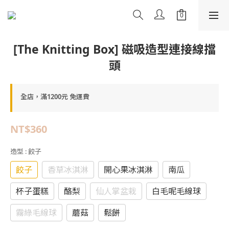
[The Knitting Box] 磁吸造型連接線擋
頭
全店，滿1200元 免運費
NT$360
造型
: 餃子
餃子
香草冰淇淋
開心果冰淇淋
南瓜
杯子蛋糕
酪梨
仙人掌盆栽
白毛呢毛線球
霧綠毛線球
蘑菇
鬆餅