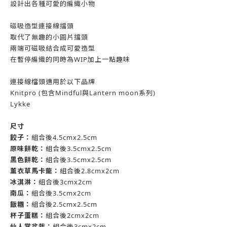
設計出各種可愛的編織小物
磁吸造型連接線擋頭
取代了無趣的小圓片擋頭
兩端可磁吸結合成可愛造型
在暫停編織的同時為WIP加上一點趣味
連接線檔頭適用於以下品牌
Knitpro (包含Mindful與Lantern moon系列)
Lykke
尺寸
餃子：
組合後4.5cmx2.5cm
原味餅乾：
組合後3.5cmx2.5cm
黑色餅乾：
組合後3.5cmx2.5cm
薰衣草馬卡龍：
組合後2.8cmx2cm
冰淇淋：
組合後3cmx2cm
南瓜：
組合後3.5cmx2cm
飯糰：
組合後2.5cmx2.5cm
杯子蛋糕：
組合後2cmx2cm
仙人掌盆栽：
組合後3cmx2cm